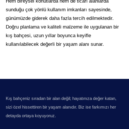
Hem bireysel konutlarda hem de ticari alanlarda
sunduğu çok yönlü kullanım imkanları sayesinde,
günümüzde giderek daha fazla tercih edilmektedir.
Doğru planlama ve kaliteli malzeme ile uygulanan bir
kış bahçesi, uzun yıllar boyunca keyifle
kullanılabilecek değerli bir yaşam alanı sunar.
Kış bahçeniz sıradan bir alan değil; hayatınıza değer katan,
sizi özel hissettiren bir yaşam alanıdır. Biz ise farkımızı her
detayda ortaya koyuyoruz.